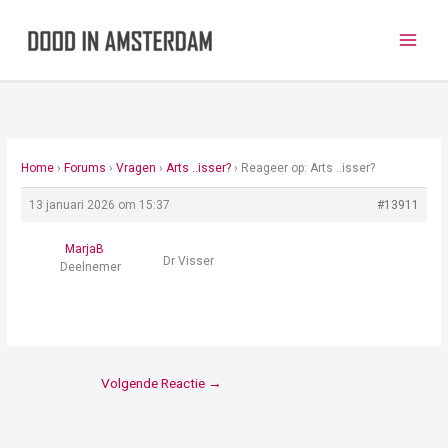
Ga
naar
de
inhoud
Home
›
Forums
›
Vragen
›
Arts ..isser?
›
Reageer op: Arts ..isser?
13 januari 2026 om 15:37
#13911
MarjaB
Dr Visser
Deelnemer
Volgende Reactie
→