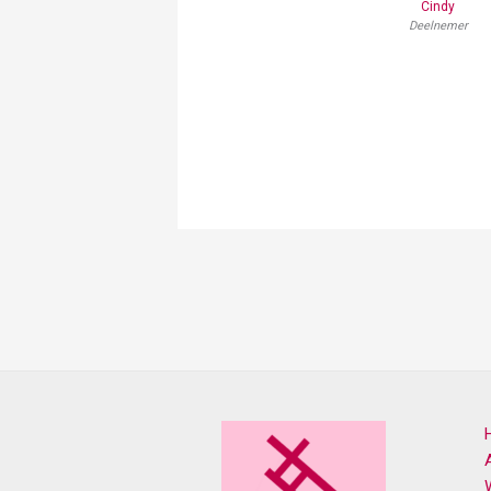
Cindy
Deelnemer