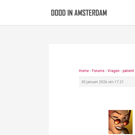
Ga
naar
de
inhoud
Home
›
Forums
›
Vragen
›
patient
30 januari 2026 om 17:21