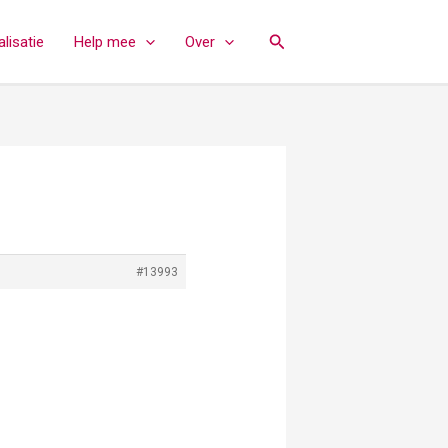
Zoeken
lisatie
Help mee
Over
#13993