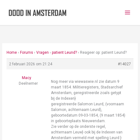
Ga
naar
de
inhoud
Home
›
Forums
›
Vragen
›
patient Leund?
›
Reageer op: patient Leund?
2 februari 2026 om 21:24
#14027
Macy
Nog meer via wiewaswie.nl zie datum 9
Deelnemer
maart 1854. Militieregisters, Stadsarchief
Amsterdam, geregistreerde zoals getypt
bij de Indexen}
geregistreerde Salomon Leurd, (voornaam
Salomon, achternaam Leurd),
geboortedatum 09-03-1854, (9 maart 1854)
in geboorteplaats Nieuwendam.
Zie verder op de onderste regel,
achternaam Leuw} ook bij de Indexen van
Amsterdam vermeld met spelling Leurd }