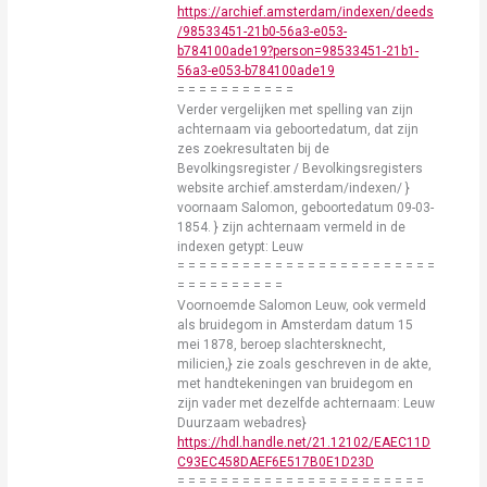
https://archief.amsterdam/indexen/deeds
/98533451-21b0-56a3-e053-
b784100ade19?person=98533451-21b1-
56a3-e053-b784100ade19
= = = = = = = = = = =
Verder vergelijken met spelling van zijn
achternaam via geboortedatum, dat zijn
zes zoekresultaten bij de
Bevolkingsregister / Bevolkingsregisters
website archief.amsterdam/indexen/ }
voornaam Salomon, geboortedatum 09-03-
1854. } zijn achternaam vermeld in de
indexen getypt: Leuw
= = = = = = = = = = = = = = = = = = = = = = = =
= = = = = = = = = =
Voornoemde Salomon Leuw, ook vermeld
als bruidegom in Amsterdam datum 15
mei 1878, beroep slachtersknecht,
milicien,} zie zoals geschreven in de akte,
met handtekeningen van bruidegom en
zijn vader met dezelfde achternaam: Leuw
Duurzaam webadres}
https://hdl.handle.net/21.12102/EAEC11D
C93EC458DAEF6E517B0E1D23D
= = = = = = = = = = = = = = = = = = = = = = =