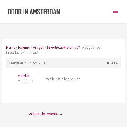
Ga
naar
de
inhoud
Home
›
Forums
›
Vragen
›
Infectieziekte ch as?
›
Reageer op:
Infectieziekte ch as?
8 februari 2026 om 20:15
#14064
willvlas
Welk lijstje bedoel je?
Moderator
Volgende Reactie
→