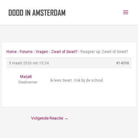
Ga
naar
de
inhoud
Home
›
Forums
›
Vragen
›
Zwart of Swart?
›
Reageer op: Zwart of Swart?
3 maart 2026 om 15:24
#14098
MarjaB
Ik lees Swart. Ook bij de school.
Deelnemer
Volgende Reactie
→