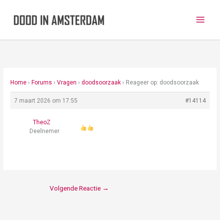
Ga
naar
de
inhoud
Home
›
Forums
›
Vragen
›
doodsoorzaak
›
Reageer op: doodsoorzaak
7 maart 2026 om 17:55
#14114
TheoZ
Deelnemer
Volgende Reactie
→