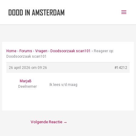
Ga
naar
de
inhoud
Home
›
Forums
›
Vragen
›
Doodsoorzaak scan101
›
Reageer op:
Doodsoorzaak scan101
26 april 2026 om 09:26
#14212
MarjaB
Ik lees v/d maag
Deelnemer
Volgende Reactie
→