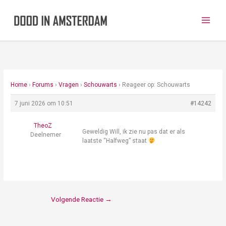
Ga
naar
de
inhoud
Home
›
Forums
›
Vragen
›
Schouwarts
›
Reageer op: Schouwarts
7 juni 2026 om 10:51
#14242
TheoZ
Geweldig Will, ik zie nu pas dat er als
Deelnemer
laatste “Halfweg” staat
Volgende Reactie
→