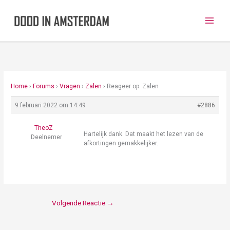
Ga
naar
de
inhoud
Home
›
Forums
›
Vragen
›
Zalen
›
Reageer op: Zalen
9 februari 2022 om 14:49
#2886
TheoZ
Hartelijk dank. Dat maakt het lezen van de
Deelnemer
afkortingen gemakkelijker.
Volgende Reactie
→