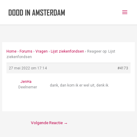
Ga
naar
de
inhoud
Home
›
Forums
›
Vragen
›
Lijst ziekenfondsen
›
Reageer op: Lijst
ziekenfondsen
27 mei 2022 om 17:14
#4173
JenHa
dank, dan kom ik er wel uit, denk ik.
Deelnemer
Volgende Reactie
→