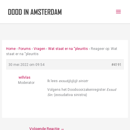
Ga
naar
de
inhoud
Home
›
Forums
›
Vragen
›
Wat staat er na “pleuritis
›
Reageer op: Wat
staat er na “pleuritis
30 mei 2022 om 09:54
#4191
willvlas
Ik lees
exsud@@@ sinistr
Moderator
Volgens het Doodsoorzakenregister
Exsud
Sin:
(exsudativa sinistra)
Volgende Reactie
→