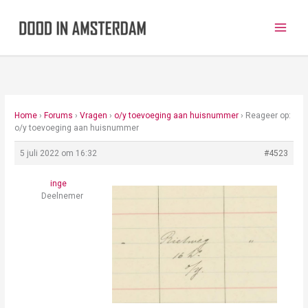
Ga
naar
de
inhoud
Home
›
Forums
›
Vragen
›
o/y toevoeging aan huisnummer
›
Reageer op:
o/y toevoeging aan huisnummer
5 juli 2022 om 16:32
#4523
inge
Deelnemer