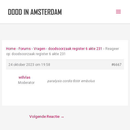
Ga
naar
de
inhoud
Home
›
Forums
›
Vragen
›
doodsoorzaak register 6 akte 231
›
Reageer
op: doodsoorzaak register 6 akte 231
24 oktober 2023 om 19:58
#6667
willvlas
paralysis cordis
door
embolus
Moderator
Volgende Reactie
→