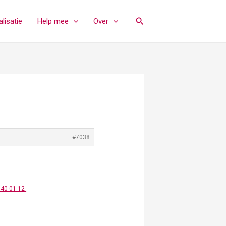
Zoeken
lisatie
Help mee
Over
#7038
40-01-12-