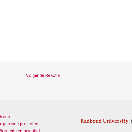
Volgende Reactie
→
Home
Afgeronde projecten
Word citizen scientist