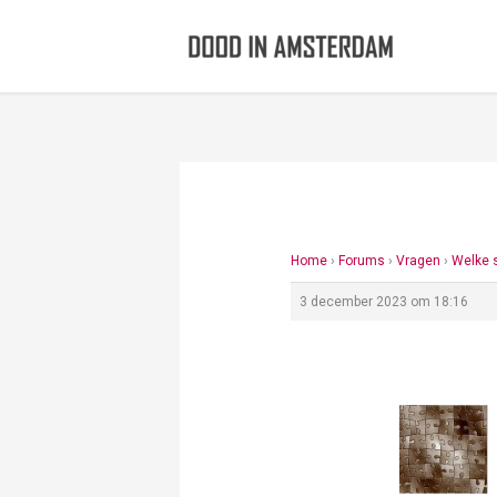
Ga
naar
de
inhoud
Home
›
Forums
›
Vragen
›
Welke 
3 december 2023 om 18:16