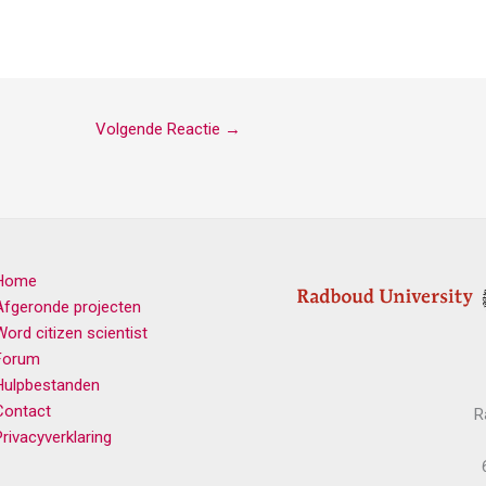
Volgende Reactie
→
Home
Afgeronde projecten
Word citizen scientist
Forum
Hulpbestanden
Contact
R
Privacyverklaring