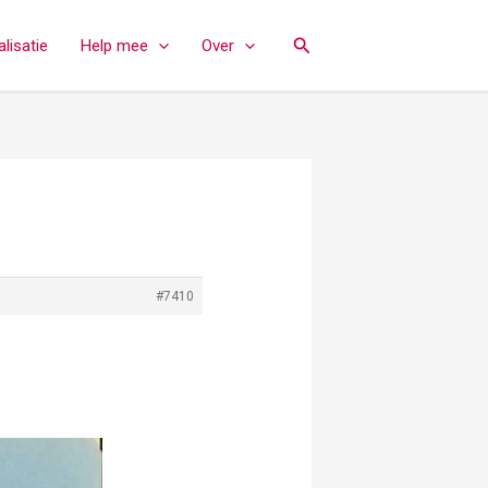
Zoeken
lisatie
Help mee
Over
#7410