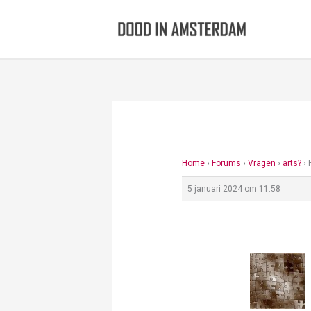
Ga
naar
de
inhoud
Home
›
Forums
›
Vragen
›
arts?
›
5 januari 2024 om 11:58