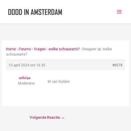
Ga
naar
de
inhoud
Home
›
Forums
›
Vragen
›
welke schouwarts?
›
Reageer op: welke
schouwarts?
10 april 2024 om 16:35
#8078
willvlas
W van Gulden
Moderator
Volgende Reactie
→