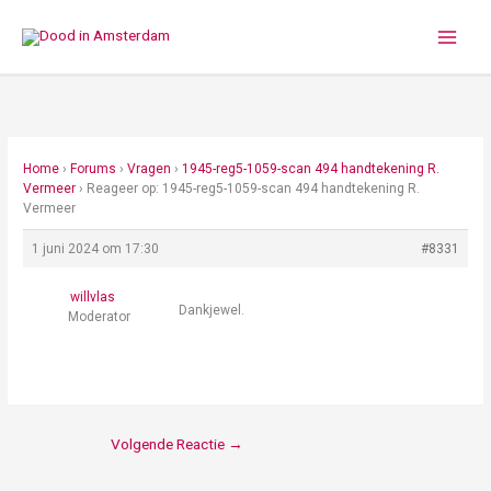
Ga
naar
de
inhoud
Home
›
Forums
›
Vragen
›
1945-reg5-1059-scan 494 handtekening R.
Vermeer
›
Reageer op: 1945-reg5-1059-scan 494 handtekening R.
Vermeer
1 juni 2024 om 17:30
#8331
willvlas
Dankjewel.
Moderator
Volgende Reactie
→