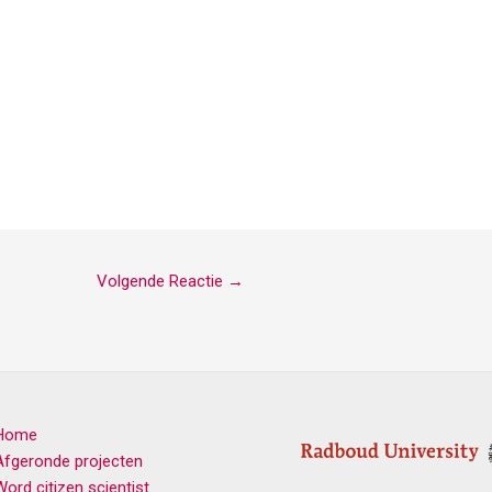
Volgende Reactie
→
Home
Afgeronde projecten
Word citizen scientist