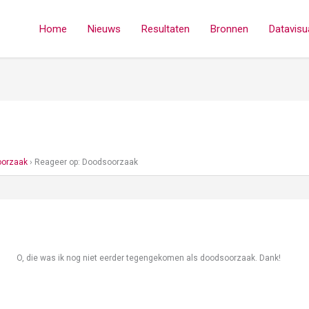
Home
Nieuws
Resultaten
Bronnen
Datavisua
orzaak
›
Reageer op: Doodsoorzaak
O, die was ik nog niet eerder tegengekomen als doodsoorzaak. Dank!