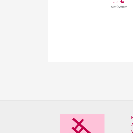
JenHa
Deelnemer