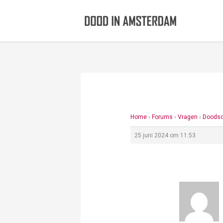
Ga
naar
de
inhoud
Home
›
Forums
›
Vragen
›
Doodso
25 juni 2024 om 11:53