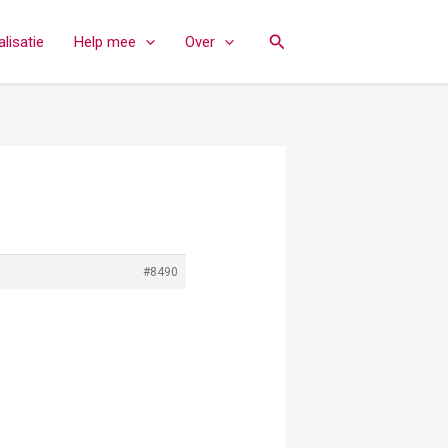
Zoeken
lisatie
Help mee
Over
#8490