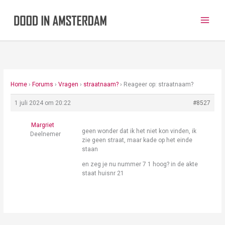
Ga
naar
de
inhoud
Home
›
Forums
›
Vragen
›
straatnaam?
›
Reageer op: straatnaam?
1 juli 2024 om 20:22
#8527
Margriet
geen wonder dat ik het niet kon vinden, ik
Deelnemer
zie geen straat, maar kade op het einde
staan
en zeg je nu nummer 7 1 hoog? in de akte
staat huisnr 21