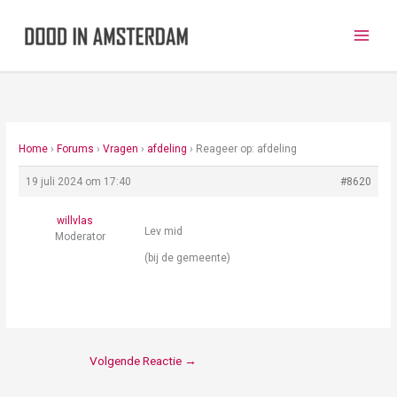
Ga
naar
de
inhoud
Home
›
Forums
›
Vragen
›
afdeling
›
Reageer op: afdeling
19 juli 2024 om 17:40
#8620
willvlas
Lev mid
Moderator
(bij de gemeente)
Volgende Reactie
→