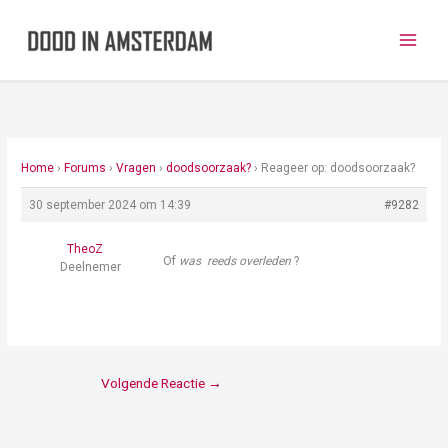
Ga
naar
de
inhoud
Home
›
Forums
›
Vragen
›
doodsoorzaak?
›
Reageer op: doodsoorzaak?
30 september 2024 om 14:39
#9282
TheoZ
Of
was reeds overleden
?
Deelnemer
Volgende Reactie
→