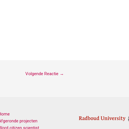
Volgende Reactie
→
Home
Afgeronde projecten
Word citizen scientist