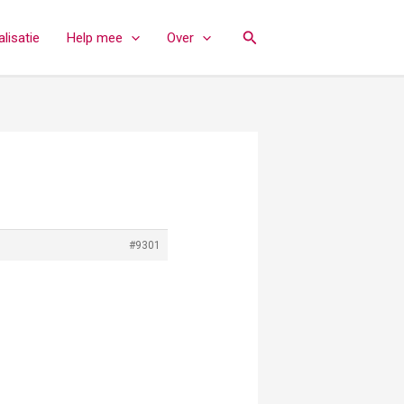
Zoeken
lisatie
Help mee
Over
#9301