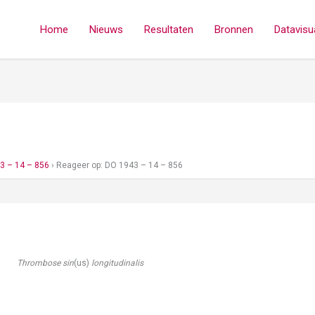
Home
Nieuws
Resultaten
Bronnen
Datavisua
3 – 14 – 856
›
Reageer op: DO 1943 – 14 – 856
Thrombose sin
(us)
longitudinalis