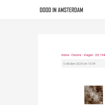
Ga
naar
de
inhoud
Home
›
Forums
›
Vragen
›
DO 194
5 oktober 2024 om 10:09