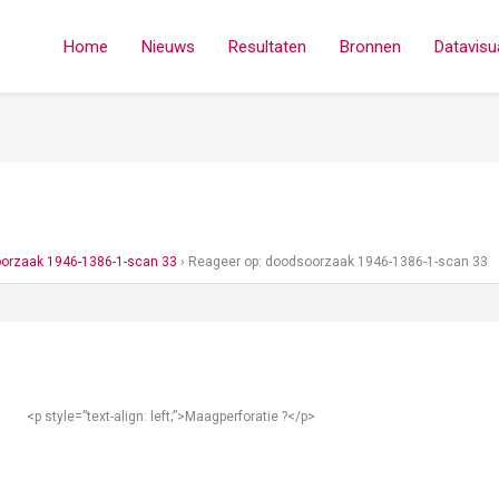
Home
Nieuws
Resultaten
Bronnen
Datavisua
orzaak 1946-1386-1-scan 33
›
Reageer op: doodsoorzaak 1946-1386-1-scan 33
<p style=”text-align: left;”>Maagperforatie ?</p>