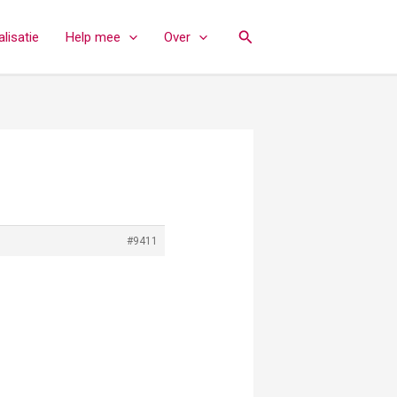
Zoeken
lisatie
Help mee
Over
#9411