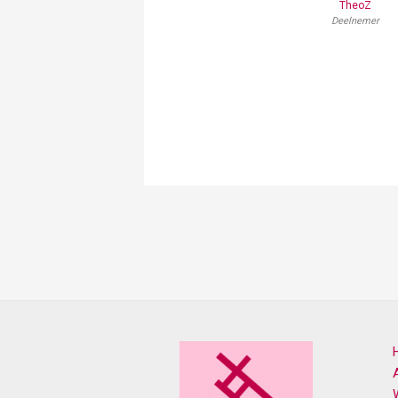
TheoZ
Deelnemer