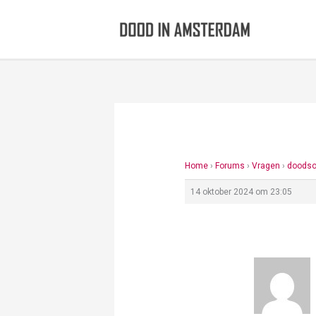
Ga
naar
de
inhoud
Home
›
Forums
›
Vragen
›
doodso
14 oktober 2024 om 23:05