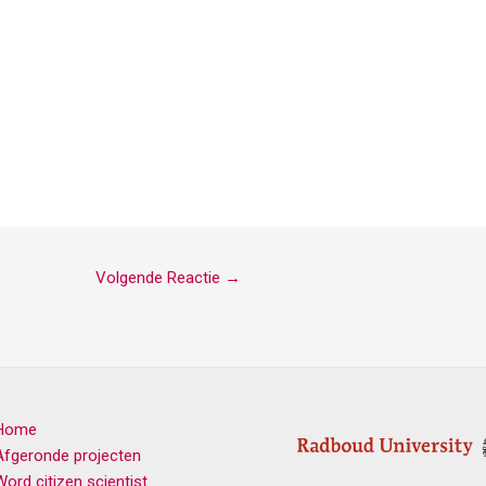
Volgende Reactie
→
Home
Afgeronde projecten
Word citizen scientist