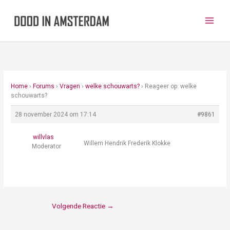
Ga
naar
de
inhoud
Home
›
Forums
›
Vragen
›
welke schouwarts?
›
Reageer op: welke
schouwarts?
28 november 2024 om 17:14
#9861
willvlas
Willem Hendrik Frederik Klokke
Moderator
Volgende Reactie
→