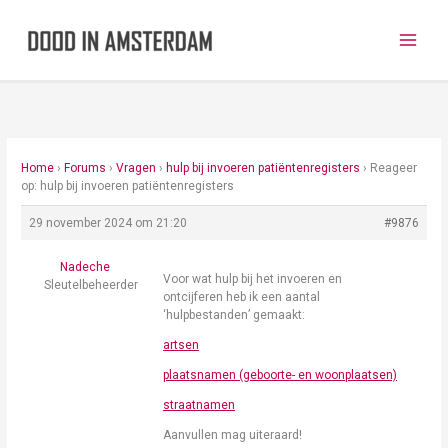
Ga
naar
de
inhoud
Home
›
Forums
›
Vragen
›
hulp bij invoeren patiëntenregisters
›
Reageer
op: hulp bij invoeren patiëntenregisters
29 november 2024 om 21:20
#9876
Nadeche
Voor wat hulp bij het invoeren en
Sleutelbeheerder
ontcijferen heb ik een aantal
‘hulpbestanden’ gemaakt:
artsen
plaatsnamen (geboorte- en woonplaatsen)
straatnamen
Aanvullen mag uiteraard!