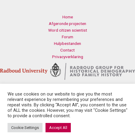
Home
Afgeronde projecten
Word citizen scientist
Forum
Hulpbestanden
Contact
Privacyverklaring
We use cookies on our website to give you the most
Contact
relevant experience by remembering your preferences and
Radboud Universiteit
repeat visits. By clicking “Accept All”, you consent to the use
Erasmusplein 1
of ALL the cookies. However, you may visit "Cookie Settings"
6525 HT Nijmegen
to provide a controlled consent.
history.health@let.ru.nl
Cookie Settings
Accept All