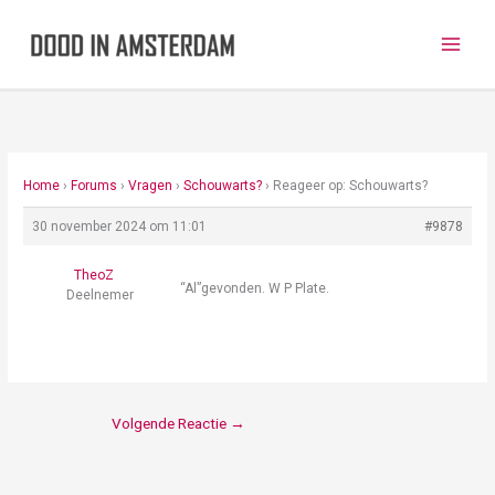
Ga
naar
de
inhoud
Home
›
Forums
›
Vragen
›
Schouwarts?
›
Reageer op: Schouwarts?
30 november 2024 om 11:01
#9878
TheoZ
“Al”gevonden. W P Plate.
Deelnemer
Volgende Reactie
→