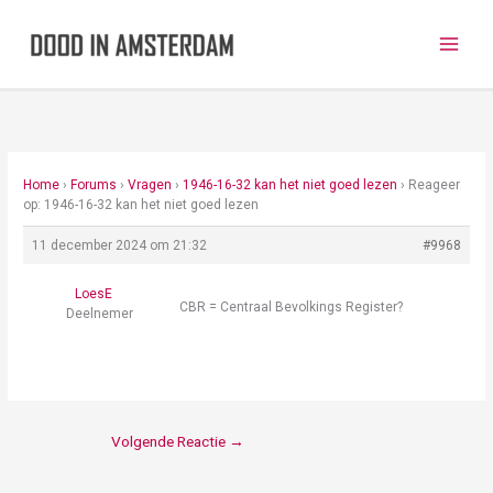
Ga
naar
de
inhoud
Home
›
Forums
›
Vragen
›
1946-16-32 kan het niet goed lezen
›
Reageer
op: 1946-16-32 kan het niet goed lezen
11 december 2024 om 21:32
#9968
LoesE
CBR = Centraal Bevolkings Register?
Deelnemer
Volgende Reactie
→