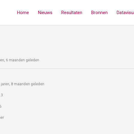
Home
Nieuws
Resultaten
Bronnen
Datavisua
aren, 6 maanden geleden
 3 jaren, 8 maanden geleden
 3
5
mer