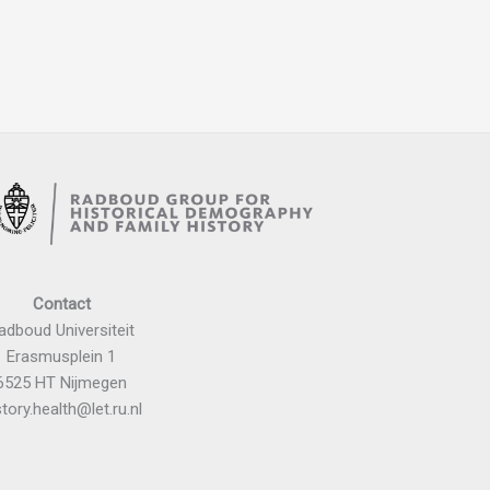
Contact
adboud Universiteit
Erasmusplein 1
6525 HT Nijmegen
story.health@let.ru.nl