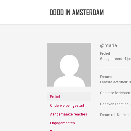
Ga
naar
de
inhoud
@maria
Profiel
Geregistreerd: 4 j
Forums
Laatste activiteit:
Gestarte berichten:
Profiel
Gegeven reacties: 
Onderwerpen gestart
Aangemaakte reacties
Forum rol: Deelne
Engagementen