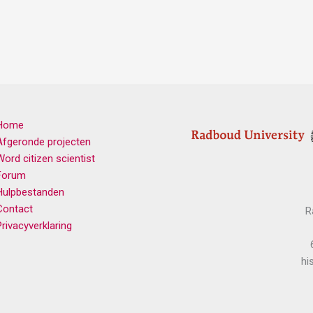
Home
Afgeronde projecten
Word citizen scientist
Forum
Hulpbestanden
Contact
R
Privacyverklaring
hi