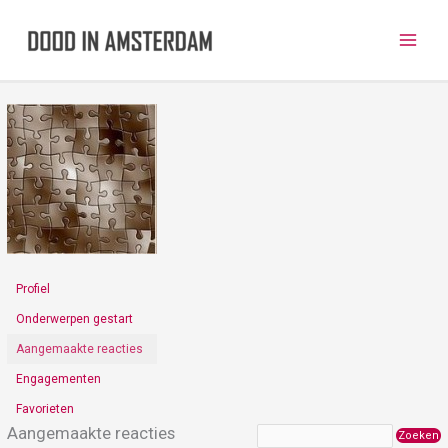
Ga
naar
de
inhoud
Profiel
Onderwerpen gestart
Aangemaakte reacties
Engagementen
Favorieten
Aangemaakte reacties