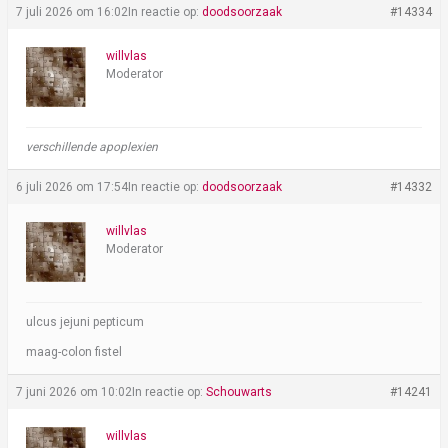
7 juli 2026 om 16:02
In reactie op:
doodsoorzaak
#14334
willvlas
Moderator
verschillende apoplexien
6 juli 2026 om 17:54
In reactie op:
doodsoorzaak
#14332
willvlas
Moderator
ulcus jejuni pepticum
maag-colon fistel
7 juni 2026 om 10:02
In reactie op:
Schouwarts
#14241
willvlas