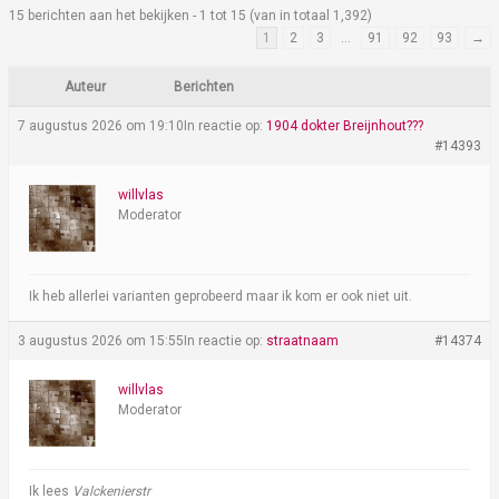
15 berichten aan het bekijken - 1 tot 15 (van in totaal 1,392)
1
2
3
…
91
92
93
→
Auteur
Berichten
7 augustus 2026 om 19:10
In reactie op:
1904 dokter Breijnhout???
#14393
willvlas
Moderator
Ik heb allerlei varianten geprobeerd maar ik kom er ook niet uit.
3 augustus 2026 om 15:55
In reactie op:
straatnaam
#14374
willvlas
Moderator
Ik lees
Valckenierstr