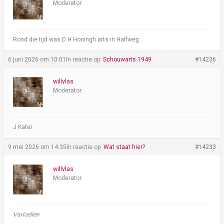
Moderator
Rond die tijd was D H Honingh arts in Halfweg
6 juni 2026 om 10:01
In reactie op:
Schouwarts 1949
#14236
willvlas
Moderator
J Kater
9 mei 2026 om 14:35
In reactie op:
Wat staat hier?
#14233
willvlas
Moderator
Varicellen