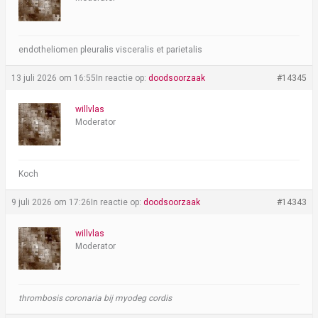
endotheliomen pleuralis visceralis et parietalis
13 juli 2026 om 16:55
In reactie op:
doodsoorzaak
#14345
willvlas
Moderator
Koch
9 juli 2026 om 17:26
In reactie op:
doodsoorzaak
#14343
willvlas
Moderator
thrombosis coronaria bij myodeg cordis