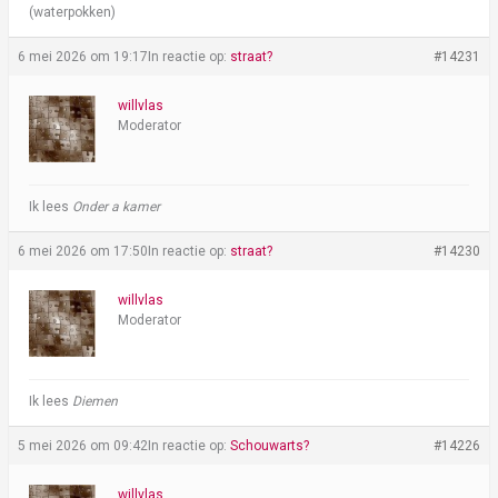
(waterpokken)
6 mei 2026 om 19:17
In reactie op:
straat?
#14231
willvlas
Moderator
Ik lees
Onder a kamer
6 mei 2026 om 17:50
In reactie op:
straat?
#14230
willvlas
Moderator
Ik lees
Diemen
5 mei 2026 om 09:42
In reactie op:
Schouwarts?
#14226
willvlas