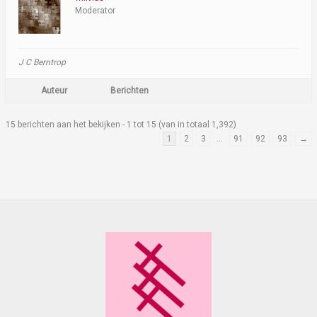
Moderator
J C Berntrop
Auteur
Berichten
15 berichten aan het bekijken - 1 tot 15 (van in totaal 1,392)
1
2
3
…
91
92
93
→