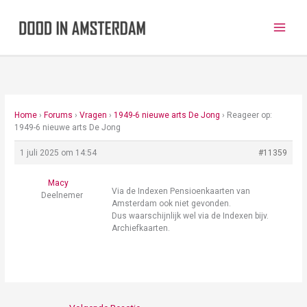
Ga
naar
de
inhoud
Home
›
Forums
›
Vragen
›
1949-6 nieuwe arts De Jong
›
Reageer op:
1949-6 nieuwe arts De Jong
1 juli 2025 om 14:54
#11359
Macy
Via de Indexen Pensioenkaarten van
Deelnemer
Amsterdam ook niet gevonden.
Dus waarschijnlijk wel via de Indexen bijv.
Archiefkaarten.