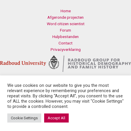
Home
Afgeronde projecten
Word citizen scientist
Forum
Hulpbestanden
Contact
Privacyverklaring
We use cookies on our website to give you the most
Contact
relevant experience by remembering your preferences and
Radboud Universiteit
repeat visits. By clicking “Accept All”, you consent to the use
Erasmusplein 1
of ALL the cookies. However, you may visit "Cookie Settings"
6525 HT Nijmegen
to provide a controlled consent.
history.health@let.ru.nl
Cookie Settings
Accept All