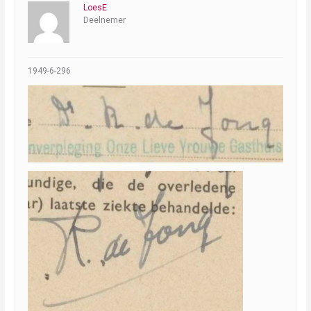
LoesE
Deelnemer
1949-6-296