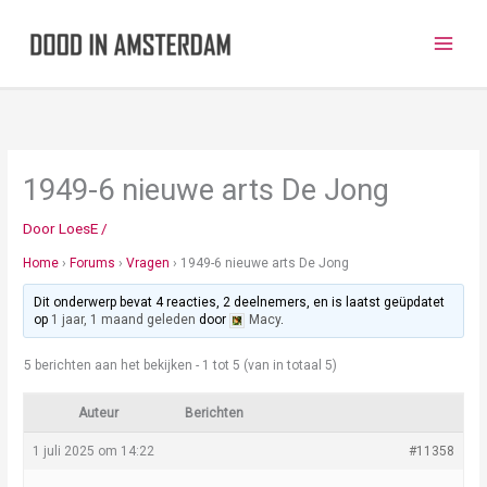
Ga
naar
de
inhoud
1949-6 nieuwe arts De Jong
Door
LoesE
/
Home
›
Forums
›
Vragen
›
1949-6 nieuwe arts De Jong
Dit onderwerp bevat 4 reacties, 2 deelnemers, en is laatst geüpdatet
op
1 jaar, 1 maand geleden
door
Macy
.
5 berichten aan het bekijken - 1 tot 5 (van in totaal 5)
Auteur
Berichten
1 juli 2025 om 14:22
#11358