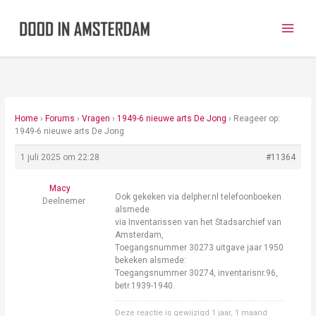
Ga
naar
de
inhoud
Home
›
Forums
›
Vragen
›
1949-6 nieuwe arts De Jong
›
Reageer op:
1949-6 nieuwe arts De Jong
1 juli 2025 om 22:28
#11364
Macy
Ook gekeken via delpher.nl telefoonboeken
Deelnemer
alsmede
via Inventarissen van het Stadsarchief van
Amsterdam,
Toegangsnummer 30273 uitgave jaar 1950
bekeken alsmede:
Toegangsnummer 30274, inventarisnr.96,
betr.1939-1940.
Deze reactie is gewijzigd 1 jaar, 1 maand