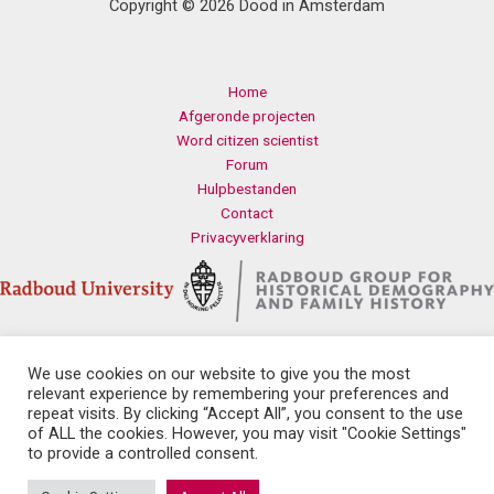
Copyright © 2026 Dood in Amsterdam
Home
Afgeronde projecten
Word citizen scientist
Forum
Hulpbestanden
Contact
Privacyverklaring
We use cookies on our website to give you the most
Contact
relevant experience by remembering your preferences and
Radboud Universiteit
repeat visits. By clicking “Accept All”, you consent to the use
Erasmusplein 1
of ALL the cookies. However, you may visit "Cookie Settings"
6525 HT Nijmegen
to provide a controlled consent.
history.health@let.ru.nl