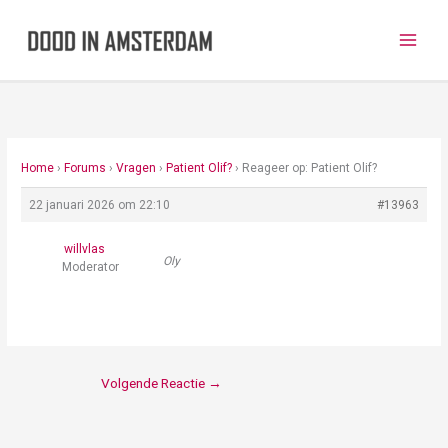
Ga
naar
de
inhoud
Home
›
Forums
›
Vragen
›
Patient Olif?
›
Reageer op: Patient Olif?
22 januari 2026 om 22:10
#13963
willvlas
Oly
Moderator
Volgende Reactie
→