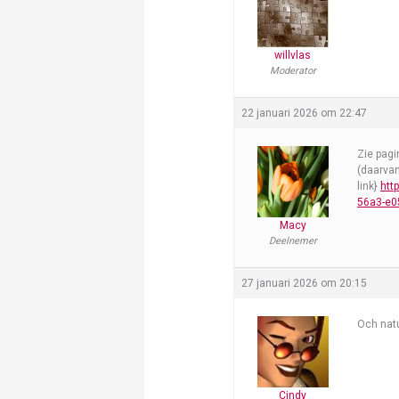
willvlas
Moderator
22 januari 2026 om 22:47
Zie pagi
(daarvan
link}
htt
56a3-e0
Macy
Deelnemer
27 januari 2026 om 20:15
Och natu
Cindy