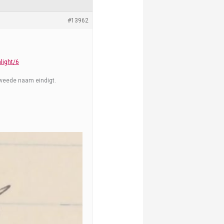
#13962
light/6
tweede naam eindigt.