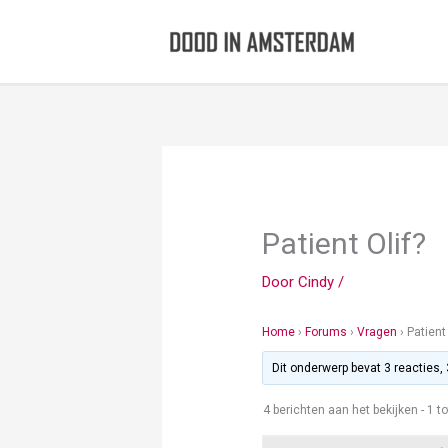
Ga
naar
de
inhoud
Patient Olif?
Door
Cindy
/
Home
›
Forums
›
Vragen
›
Patient 
Dit onderwerp bevat 3 reacties,
4 berichten aan het bekijken - 1 to