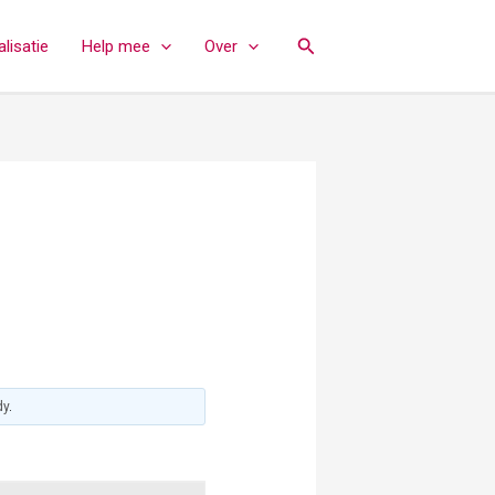
Zoeken
lisatie
Help mee
Over
dy
.