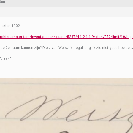
ten
ziekten 1902
archief.amsterdam/inventarissen/scans/5267/4.1.2.1.1.9/start/270/limit/10/high
de 2e naam kunnen zijn? Die z van Weisz is nogal lang, ik zie niet goed hoe de 
ef? Olsf?