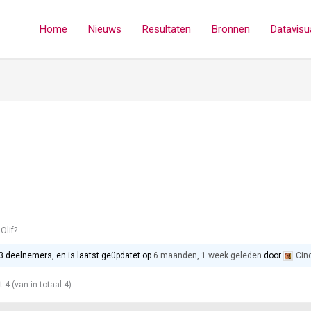
Home
Nieuws
Resultaten
Bronnen
Datavisua
Olif?
 3 deelnemers, en is laatst geüpdatet op
6 maanden, 1 week geleden
door
Cin
t 4 (van in totaal 4)