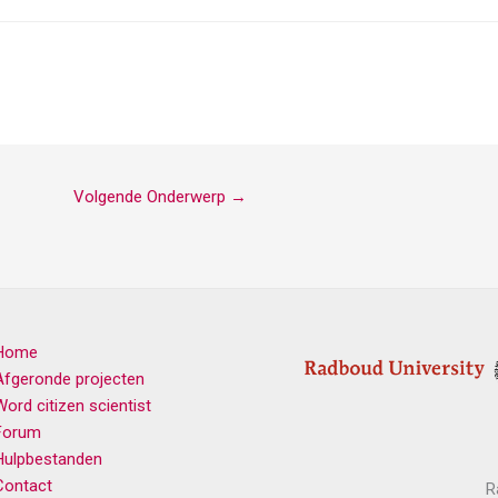
Volgende Onderwerp
→
Home
Afgeronde projecten
Word citizen scientist
Forum
Hulpbestanden
Contact
R