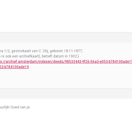
na 1/2, gezinskaart van C. Olij, geboren 18-11-1877,
 is ook een archiefkaart), betreft datum in 1902.}
ps://archief.amsterdam/indexen/deeds/98533443-9f26-56a3-e053-b784100ade1
53-b784100ade19
urlijk! Goed van je.