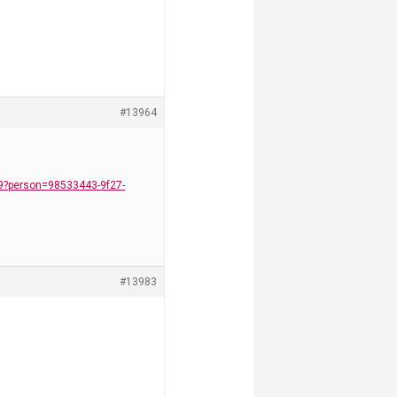
#13964
9?person=98533443-9f27-
#13983