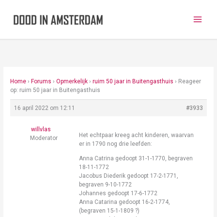
Ga
naar
de
inhoud
Home
›
Forums
›
Opmerkelijk
›
ruim 50 jaar in Buitengasthuis
›
Reageer
op: ruim 50 jaar in Buitengasthuis
16 april 2022 om 12:11
#3933
willvlas
Het echtpaar kreeg acht kinderen, waarvan
Moderator
er in 1790 nog drie leefden:
Anna Catrina gedoopt 31-1-1770, begraven
18-11-1772
Jacobus Diederik gedoopt 17-2-1771,
begraven 9-10-1772
Johannes gedoopt 17-6-1772
Anna Catarina gedoopt 16-2-1774,
(begraven 15-1-1809 ?)