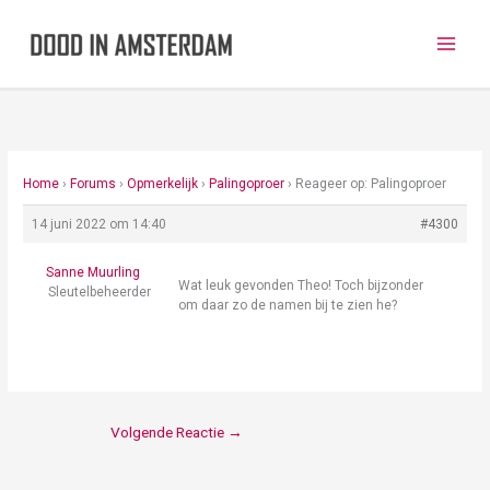
Ga
naar
de
inhoud
Home
›
Forums
›
Opmerkelijk
›
Palingoproer
›
Reageer op: Palingoproer
14 juni 2022 om 14:40
#4300
Sanne Muurling
Wat leuk gevonden Theo! Toch bijzonder
Sleutelbeheerder
om daar zo de namen bij te zien he?
Volgende Reactie
→