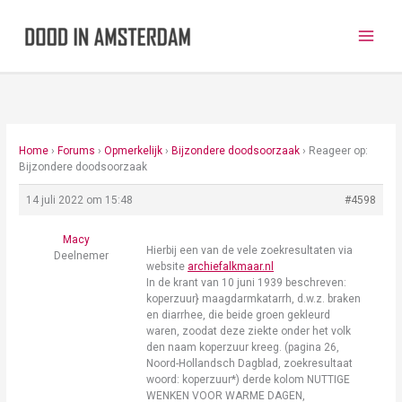
Ga
naar
de
inhoud
Home
›
Forums
›
Opmerkelijk
›
Bijzondere doodsoorzaak
›
Reageer op:
Bijzondere doodsoorzaak
14 juli 2022 om 15:48
#4598
Macy
Hierbij een van de vele zoekresultaten via
Deelnemer
website
archiefalkmaar.nl
In de krant van 10 juni 1939 beschreven:
koperzuur} maagdarmkatarrh, d.w.z. braken
en diarrhee, die beide groen gekleurd
waren, zoodat deze ziekte onder het volk
den naam koperzuur kreeg. (pagina 26,
Noord-Hollandsch Dagblad, zoekresultaat
woord: koperzuur*) derde kolom NUTTIGE
WENKEN VOOR WARME DAGEN,