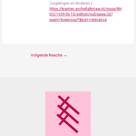
Zuigelingen en kinderen }
https://kranten.archiefalkmaar.nl/issue/NH
DO/1939-06-10/edition/null/page/26?
query=koperzuur*&sort=relevance
Volgende Reactie
→