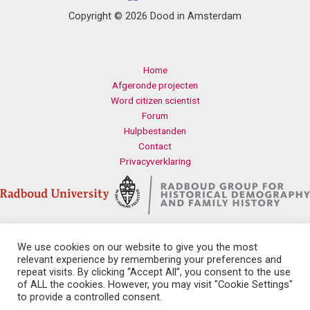
Copyright © 2026 Dood in Amsterdam
Home
Afgeronde projecten
Word citizen scientist
Forum
Hulpbestanden
Contact
Privacyverklaring
We use cookies on our website to give you the most
Contact
relevant experience by remembering your preferences and
Radboud Universiteit
repeat visits. By clicking “Accept All”, you consent to the use
Erasmusplein 1
of ALL the cookies. However, you may visit "Cookie Settings"
6525 HT Nijmegen
to provide a controlled consent.
history.health@let.ru.nl