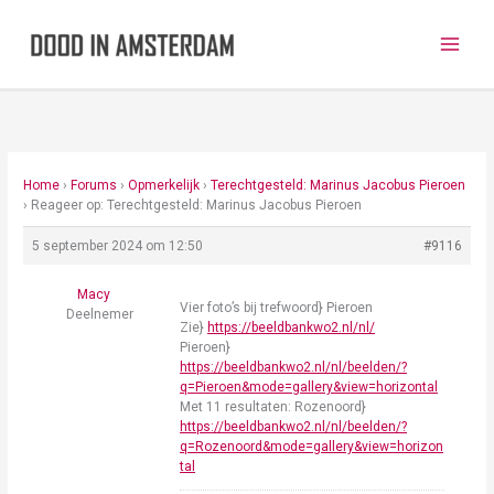
Ga
naar
de
inhoud
Home
›
Forums
›
Opmerkelijk
›
Terechtgesteld: Marinus Jacobus Pieroen
›
Reageer op: Terechtgesteld: Marinus Jacobus Pieroen
5 september 2024 om 12:50
#9116
Macy
Vier foto’s bij trefwoord} Pieroen
Deelnemer
Zie}
https://beeldbankwo2.nl/nl/
Pieroen}
https://beeldbankwo2.nl/nl/beelden/?
q=Pieroen&mode=gallery&view=horizontal
Met 11 resultaten: Rozenoord}
https://beeldbankwo2.nl/nl/beelden/?
q=Rozenoord&mode=gallery&view=horizon
tal