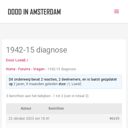
Ga
naar
de
inhoud
1942-15 diagnose
Door
LoesE
/
Home
›
Forums
›
Vragen
›
1942-15 diagnose
Dit onderwerp bevat 2 reacties, 2 deelnemers, en is laatst geüpdatet
op
2 jaren, 9 maanden geleden
door
LoesE
.
3 berichten aan het bekijken - 1 tot 3 (van in totaal 3)
Auteur
Berichten
22 oktober 2023 om 18:41
#6639