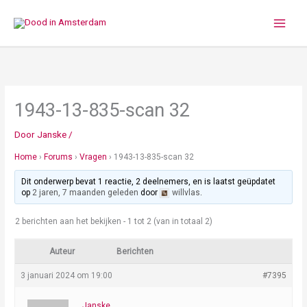
Ga
naar
de
inhoud
1943-13-835-scan 32
Door
Janske
/
Home
›
Forums
›
Vragen
›
1943-13-835-scan 32
Dit onderwerp bevat 1 reactie, 2 deelnemers, en is laatst geüpdatet
op
2 jaren, 7 maanden geleden
door
willvlas
.
2 berichten aan het bekijken - 1 tot 2 (van in totaal 2)
Auteur
Berichten
3 januari 2024 om 19:00
#7395
Janske