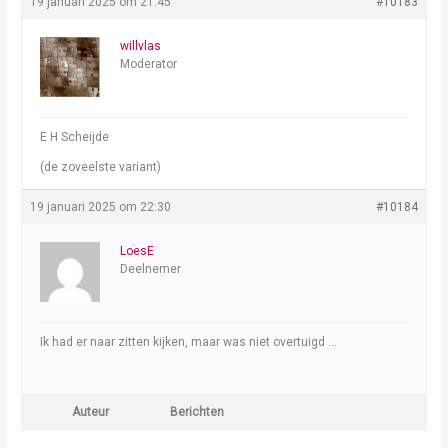
19 januari 2025 om 21:45
#10183
willvlas
Moderator
E H Scheijde
(de zoveelste variant)
19 januari 2025 om 22:30
#10184
LoesE
Deelnemer
Ik had er naar zitten kijken, maar was niet overtuigd …
Auteur
Berichten