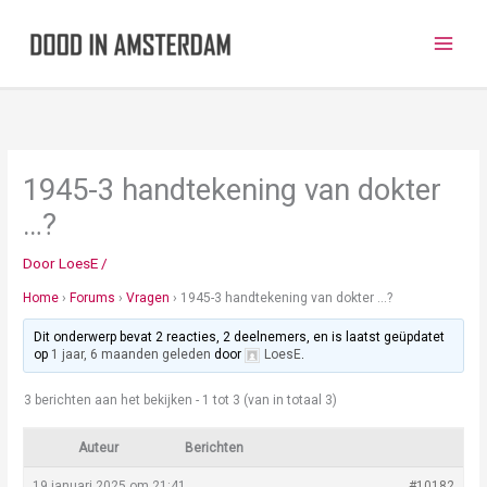
Ga
naar
de
inhoud
1945-3 handtekening van dokter
…?
Door
LoesE
/
Home
›
Forums
›
Vragen
›
1945-3 handtekening van dokter …?
Dit onderwerp bevat 2 reacties, 2 deelnemers, en is laatst geüpdatet
op
1 jaar, 6 maanden geleden
door
LoesE
.
3 berichten aan het bekijken - 1 tot 3 (van in totaal 3)
Auteur
Berichten
19 januari 2025 om 21:41
#10182