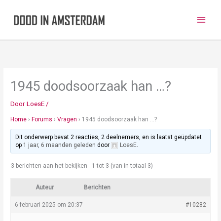
Ga
naar
de
inhoud
1945 doodsoorzaak han …?
Door
LoesE
/
Home
›
Forums
›
Vragen
›
1945 doodsoorzaak han …?
Dit onderwerp bevat 2 reacties, 2 deelnemers, en is laatst geüpdatet
op
1 jaar, 6 maanden geleden
door
LoesE
.
3 berichten aan het bekijken - 1 tot 3 (van in totaal 3)
Auteur
Berichten
6 februari 2025 om 20:37
#10282