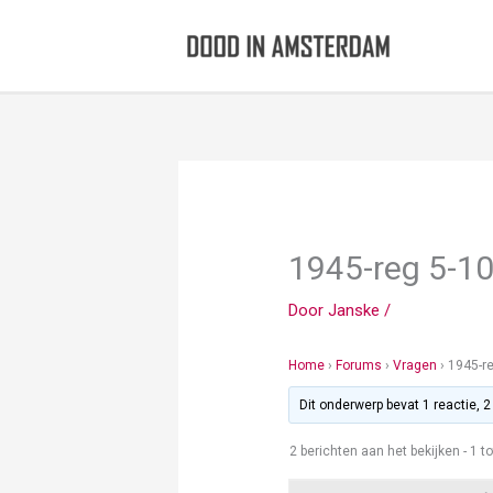
Ga
naar
de
inhoud
1945-reg 5-1
Door
Janske
/
Home
›
Forums
›
Vragen
›
1945-r
Dit onderwerp bevat 1 reactie, 
2 berichten aan het bekijken - 1 to