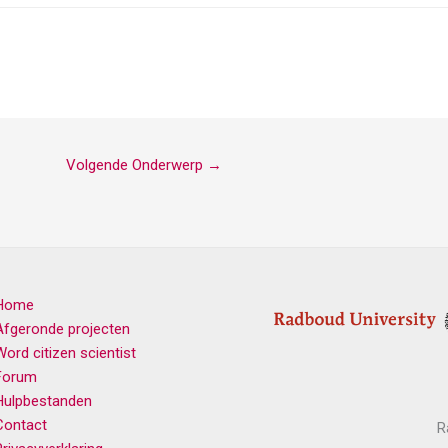
Volgende Onderwerp
→
Home
Afgeronde projecten
Word citizen scientist
Forum
Hulpbestanden
Contact
R