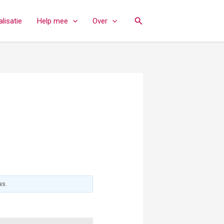
Zoeken
lisatie
Help mee
Over
las
.