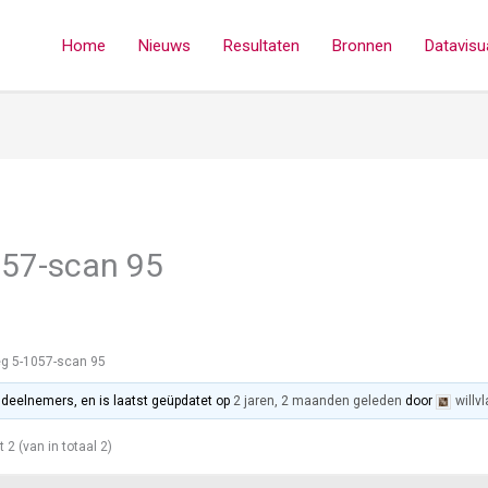
Home
Nieuws
Resultaten
Bronnen
Datavisua
057-scan 95
eg 5-1057-scan 95
2 deelnemers, en is laatst geüpdatet op
2 jaren, 2 maanden geleden
door
willv
t 2 (van in totaal 2)