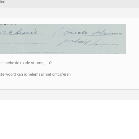
ten
er; cachexie (oude struma;…..)?
ste woord kan ik helemaal niet ontcijferen