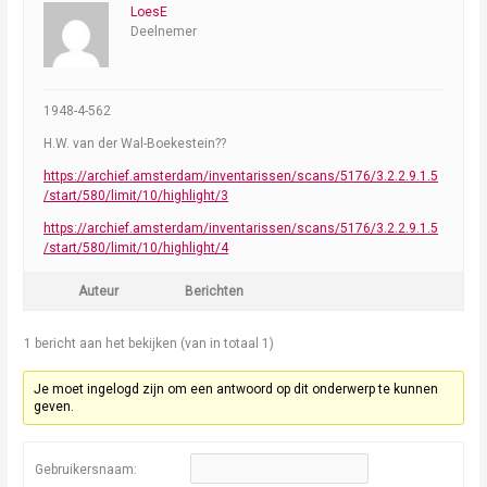
LoesE
Deelnemer
1948-4-562
H.W. van der Wal-Boekestein??
https://archief.amsterdam/inventarissen/scans/5176/3.2.2.9.1.5
/start/580/limit/10/highlight/3
https://archief.amsterdam/inventarissen/scans/5176/3.2.2.9.1.5
/start/580/limit/10/highlight/4
Auteur
Berichten
1 bericht aan het bekijken (van in totaal 1)
Je moet ingelogd zijn om een antwoord op dit onderwerp te kunnen
geven.
Gebruikersnaam: