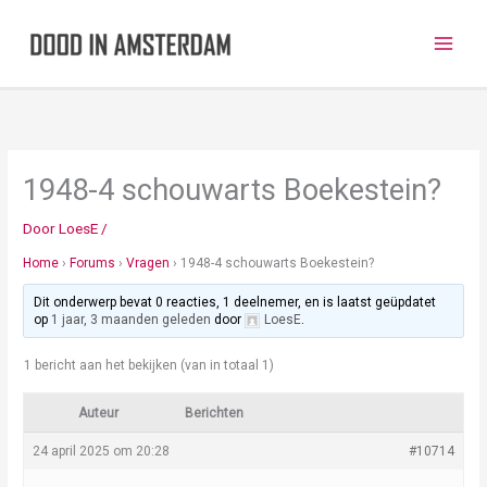
Ga
naar
de
inhoud
1948-4 schouwarts Boekestein?
Door
LoesE
/
Home
›
Forums
›
Vragen
›
1948-4 schouwarts Boekestein?
Dit onderwerp bevat 0 reacties, 1 deelnemer, en is laatst geüpdatet
op
1 jaar, 3 maanden geleden
door
LoesE
.
1 bericht aan het bekijken (van in totaal 1)
Auteur
Berichten
24 april 2025 om 20:28
#10714