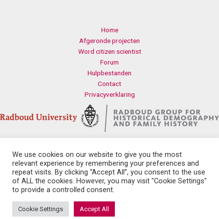
Home
Afgeronde projecten
Word citizen scientist
Forum
Hulpbestanden
Contact
Privacyverklaring
We use cookies on our website to give you the most
Contact
relevant experience by remembering your preferences and
Radboud Universiteit
repeat visits. By clicking “Accept All”, you consent to the use
Erasmusplein 1
of ALL the cookies. However, you may visit "Cookie Settings"
6525 HT Nijmegen
to provide a controlled consent.
history.health@let.ru.nl
Cookie Settings
Accept All