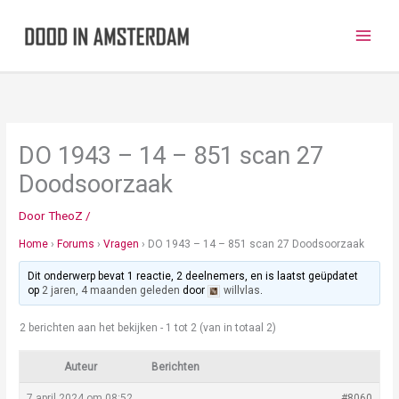
Ga
naar
de
inhoud
DO 1943 – 14 – 851 scan 27
Doodsoorzaak
Door
TheoZ
/
Home
›
Forums
›
Vragen
›
DO 1943 – 14 – 851 scan 27 Doodsoorzaak
Dit onderwerp bevat 1 reactie, 2 deelnemers, en is laatst geüpdatet
op
2 jaren, 4 maanden geleden
door
willvlas
.
2 berichten aan het bekijken - 1 tot 2 (van in totaal 2)
Auteur
Berichten
7 april 2024 om 08:52
#8060