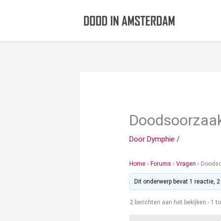
Ga
naar
de
inhoud
Doodsoorzaak
Door
Dymphie
/
Home
›
Forums
›
Vragen
›
Doodso
Dit onderwerp bevat 1 reactie, 
2 berichten aan het bekijken - 1 to