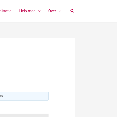
Zoeken
lisatie
Help mee
Over
las
.