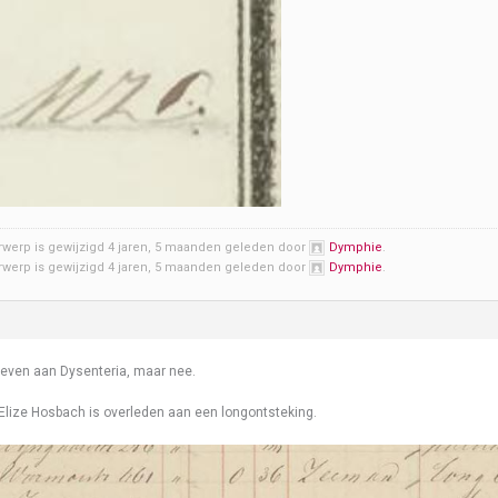
rwerp is gewijzigd 4 jaren, 5 maanden geleden door
Dymphie
.
rwerp is gewijzigd 4 jaren, 5 maanden geleden door
Dymphie
.
 even aan Dysenteria, maar nee.
lize Hosbach is overleden aan een longontsteking.