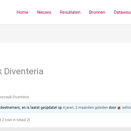
Home
Nieuws
Resultaten
Bronnen
Datavisua
 Diventeria
orzaak Diventeria
2 deelnemers, en is laatst geüpdatet op
4 jaren, 5 maanden geleden
door
willv
t 2 (van in totaal 2)