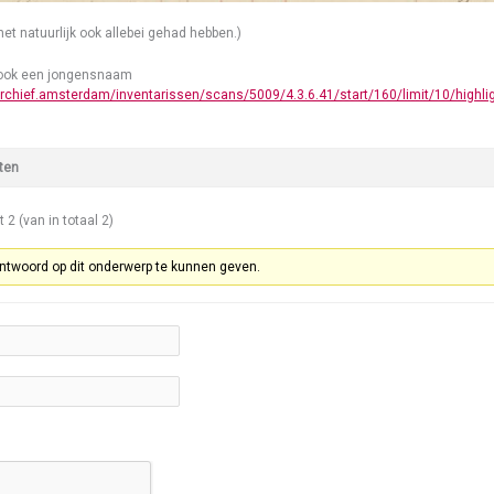
 het natuurlijk ook allebei gehad hebben.)
s ook een jongensnaam
archief.amsterdam/inventarissen/scans/5009/4.3.6.41/start/160/limit/10/highli
ten
t 2 (van in totaal 2)
ntwoord op dit onderwerp te kunnen geven.