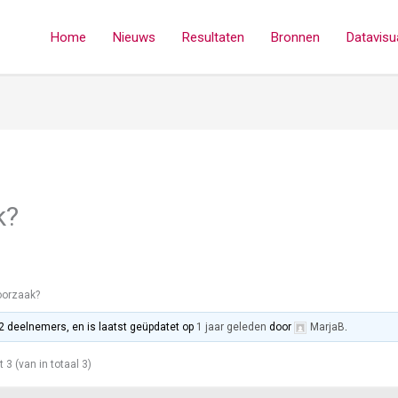
Home
Nieuws
Resultaten
Bronnen
Datavisua
k?
orzaak?
 2 deelnemers, en is laatst geüpdatet op
1 jaar geleden
door
MarjaB
.
t 3 (van in totaal 3)