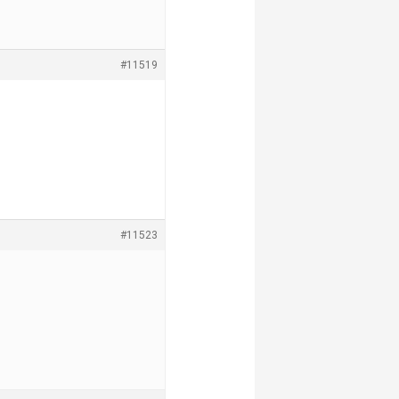
#11519
#11523