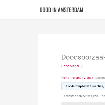
Ga
naar
de
inhoud
Doodsoorzaa
Door
MarjaB
/
Home
›
Forums
›
Vragen
›
Doodso
Dit onderwerp bevat 2 reacties,
3 berichten aan het bekijken - 1 to