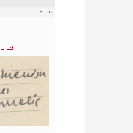
#11517
hlight/3