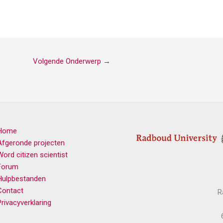
Volgende Onderwerp
→
Home
Afgeronde projecten
Word citizen scientist
Forum
Hulpbestanden
Contact
R
Privacyverklaring