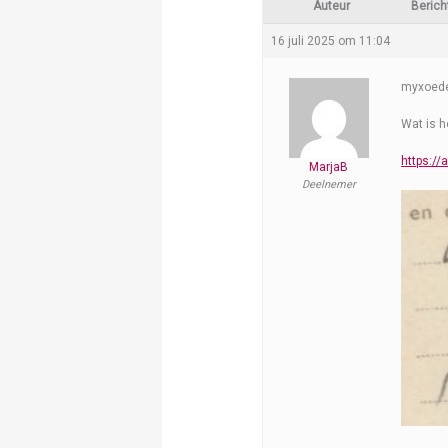
Auteur
Berich
16 juli 2025 om 11:04
myxoede
Wat is h
https://
MarjaB
Deelnemer