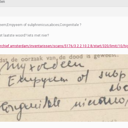
ten
em;Empyeem of subphrenicus;abces;Congenitale ?
et laatste woord? Iets met nier?
archief.amsterdam/inventarissen/scans/5176/3.2.2.10.2.8/start/320/limit/10/hig