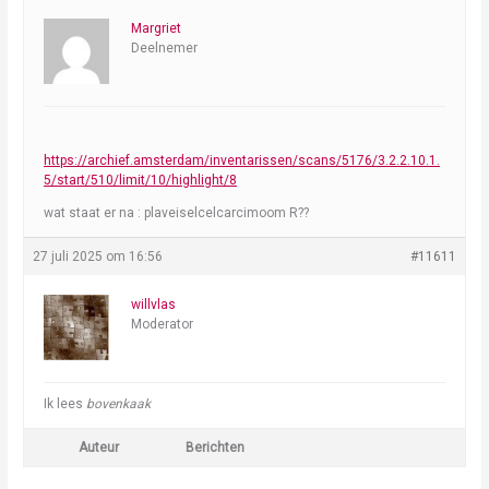
Margriet
Deelnemer
https://archief.amsterdam/inventarissen/scans/5176/3.2.2.10.1.
5/start/510/limit/10/highlight/8
wat staat er na : plaveiselcelcarcimoom R??
27 juli 2025 om 16:56
#11611
willvlas
Moderator
Ik lees
bovenkaak
Auteur
Berichten