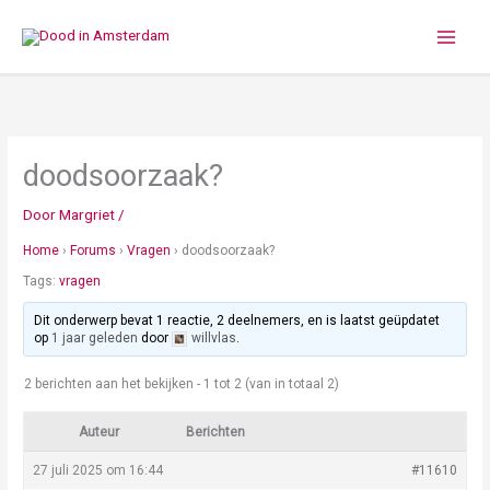
Ga
naar
de
inhoud
doodsoorzaak?
Door
Margriet
/
Home
›
Forums
›
Vragen
›
doodsoorzaak?
Tags:
vragen
Dit onderwerp bevat 1 reactie, 2 deelnemers, en is laatst geüpdatet
op
1 jaar geleden
door
willvlas
.
2 berichten aan het bekijken - 1 tot 2 (van in totaal 2)
Auteur
Berichten
27 juli 2025 om 16:44
#11610