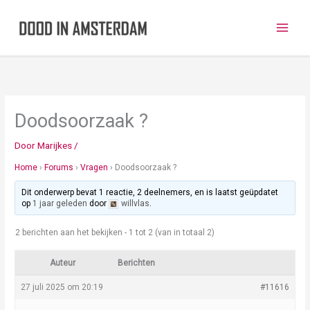
Ga
naar
de
inhoud
Doodsoorzaak ?
Door
Marijkes
/
Home
›
Forums
›
Vragen
›
Doodsoorzaak ?
Dit onderwerp bevat 1 reactie, 2 deelnemers, en is laatst geüpdatet
op
1 jaar geleden
door
willvlas
.
2 berichten aan het bekijken - 1 tot 2 (van in totaal 2)
Auteur
Berichten
27 juli 2025 om 20:19
#11616