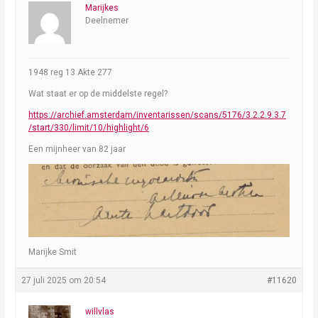
Marijkes
Deelnemer
1948 reg 13 Akte 277
Wat staat er op de middelste regel?
https://archief.amsterdam/inventarissen/scans/5176/3.2.2.9.3.7
/start/330/limit/10/highlight/6
Een mijnheer van 82 jaar
Marijke Smit
27 juli 2025 om 20:54
#11620
willvlas