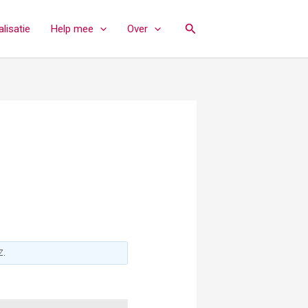
Zoeken
lisatie
Help mee
Over
Z
.