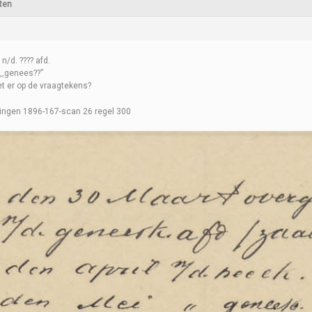
ten
 n/d. ???? afd.
,,genees??”
t er op de vraagtekens?
ingen 1896-167-scan 26 regel 300