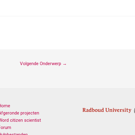
Volgende Onderwerp
→
Home
Afgeronde projecten
Word citizen scientist
Forum
Hulpbestanden