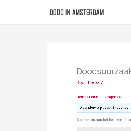
Ga
naar
de
inhoud
Doodsoorzaak
Door
TheoZ
/
Home
›
Forums
›
Vragen
›
Doodso
Dit onderwerp bevat 2 reacties,
3 berichten aan het bekijken - 1 to