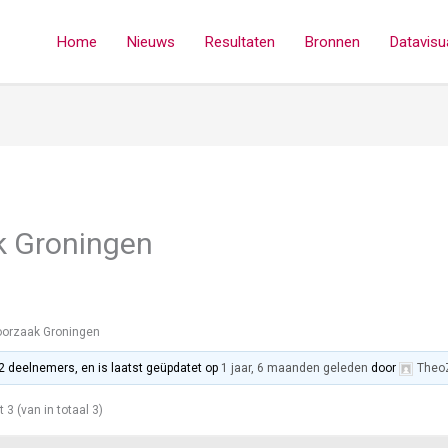
Home
Nieuws
Resultaten
Bronnen
Datavisua
 Groningen
orzaak Groningen
 2 deelnemers, en is laatst geüpdatet op
1 jaar, 6 maanden geleden
door
Theo
t 3 (van in totaal 3)